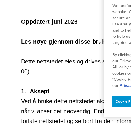
We and/or
website.
secure an
Oppdatert juni 2026
use
analy
and to hel
to help us
Les nøye gjennom disse brukervilkåren
targeted a
By clickin
Dette nettstedet eies og drives av Pfizer
our Privac
All" or by
00).
cookies on
“Cookie P
our
Priva
1. Aksept
Ved å bruke dette nettstedet aksepterer du
Cookie P
når vi anser det nødvendig. Endringene tre
forlate nettstedet og se bort fra den inform