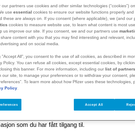
 our partners use cookies and other similar technologies (“cookies”) o
 We use
essential
cookies to ensure our website functions properly and 
d these are always on. If you consent (where applicable), we (and our 
tics
cookies to measure website use, to learn what content is most use
p us improve our site. If you consent, we and our partners use
market
 share content with you that you may find interesting and relevant, inclu
e før du bruker nettstedet
dvertising and on social media.
g "Accept All", you consent to the use of all cookies, as described in mor
 AS (org. nr. 915 213 596, Drammensveien 288, 028
y Policy. You can refuse all cookies, except essential cookies, by clicki
 closing this banner. For more information, including our
list of partner
 our site, to manage your preferences or to withdraw your consent, ple
references”. To learn more about how Pfizer uses these technologies, 
cy Policy
.
 at du er bundet av disse brukervilkårene. Pfizer fo
references
Accept All
Rejec
r i kraft når de er publisert på nettstedet. Dersom
asjon som du har fått tilgang til.