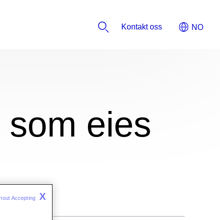
Kontakt oss
r som eies
X
hout Accepting 