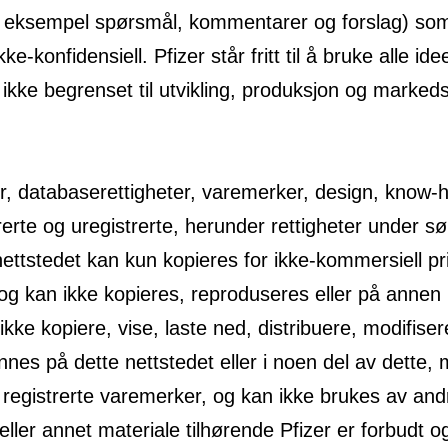
 eksempel spørsmål, kommentarer og forslag) som du
kke-konfidensiell. Pfizer står fritt til å bruke alle 
 ikke begrenset til utvikling, produksjon og marked
er, databaserettigheter, varemerker, design, know-ho
trerte og uregistrerte, herunder rettigheter under 
nettstedet kan kun kopieres for ikke-kommersiell pr
, og kan ikke kopieres, reproduseres eller på anne
ke kopiere, vise, laste ned, distribuere, modifiser
nes på dette nettstedet eller i noen del av dette, m
 registrerte varemerker, og kan ikke brukes av andre
ller annet materiale tilhørende Pfizer er forbudt 