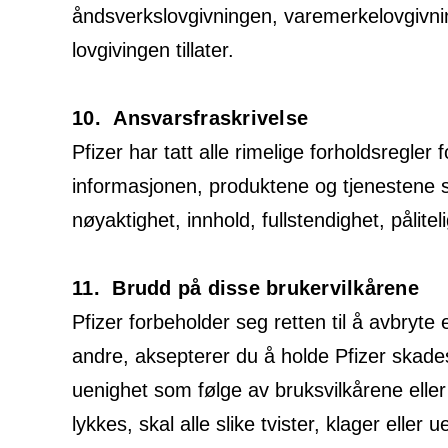
åndsverkslovgivningen, varemerkelovgivninge
lovgivingen tillater.
10. Ansvarsfraskrivelse
Pfizer har tatt alle rimelige forholdsregle
informasjonen, produktene og tjenestene so
nøyaktighet, innhold, fullstendighet, pålite
11. Brudd på disse brukervilkårene
Pfizer forbeholder seg retten til å avbryte 
andre, aksepterer du å holde Pfizer skadesl
uenighet som følge av bruksvilkårene eller 
lykkes, skal alle slike tvister, klager ell