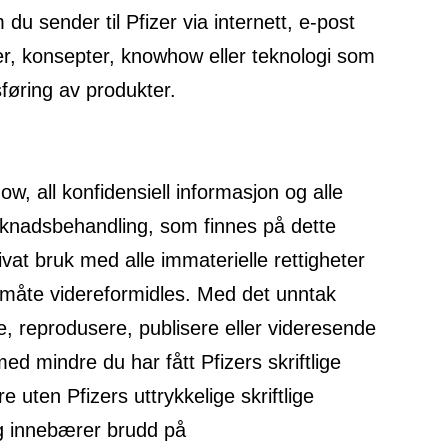
 sender til Pfizer via internett, e-post
ideer, konsepter, knowhow eller teknologi som
sføring av produkter.
w, all konfidensiell informasjon og alle
søknadsbehandling, som finnes på dette
ivat bruk med alle immaterielle rettigheter
n måte videreformidles. Med det unntak
e, reprodusere, publisere eller videresende
ed mindre du har fått Pfizers skriftlige
 uten Pfizers uttrykkelige skriftlige
og innebærer brudd på