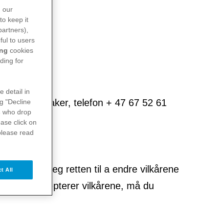
n our
to keep it
partners),
ful to users
ing
cookies
ding for
e detail in
3, 1325 Lysaker, telefon + 47 67 52 61
ng "Decline
s
who drop
ase click on
please read
rbeholder seg retten til a endre vilkårene
t All
 du ikke aksepterer vilkårene, må du