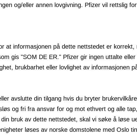
n og/eller annen lovgivning. Pfizer vil rettslig for
r for at informasjonen på dette nettstedet er korrek
m gis "SOM DE ER." Pfizer gir ingen uttalte eller i
lighet, brukbarhet eller lovlighet av informasjonen p
eller avslutte din tilgang hvis du bryter brukervilkå
øs og fri fra ansvar for og mot ethvert og alle tap
din bruk av dette nettstedet, skal vi søke å løse u
er uenigheter løses av norske domstolene med Oslo ti